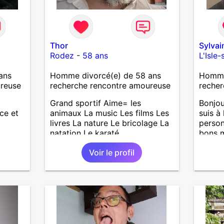
Thor
Sylva
Rodez
-
58 ans
L'Isle
ans
Homme divorcé(e) de 58 ans
Homme 
ureuse
recherche rencontre amoureuse
recher
Grand sportif Aime= les
Bonjou
ce et
animaux La music Les films Les
suis à
livres La nature Le bricolage La
person
natation Le karaté
bons m
nous 
Voir le profil
J’aime
aussi 
temps 
garçon
m’occu
J’aime
de mus
fan de