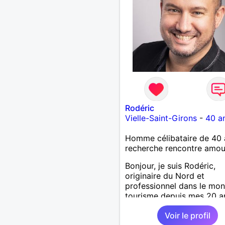
Rodéric
Vielle-Saint-Girons
-
40 a
Homme célibataire de 40 
recherche rencontre amo
Bonjour, je suis Rodéric,
originaire du Nord et
professionnel dans le mo
tourisme depuis mes 20 a
suis arrivée dans les land
Voir le profil
début d'année pour un no