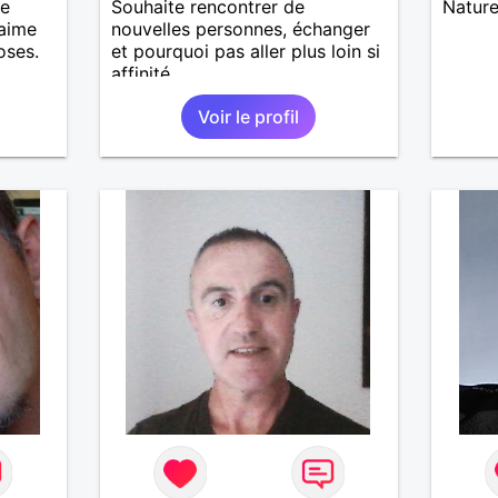
me
Souhaite rencontrer de
Nature
 aime
nouvelles personnes, échanger
oses.
et pourquoi pas aller plus loin si
affinité...
ade et
Voir le profil
 temps
ager
.