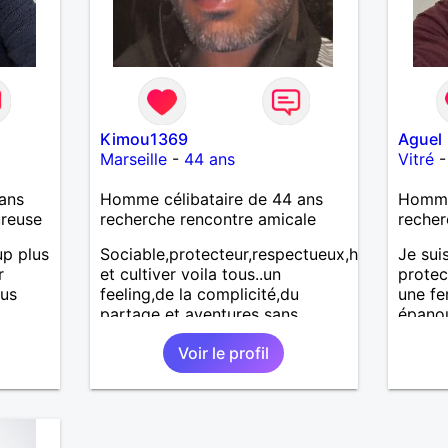
Kimou1369
Aguel
Marseille
-
44 ans
Vitré
ans
Homme célibataire de 44 ans
Homme 
ureuse
recherche rencontre amicale
recher
p plus
Sociable,protecteur,respectueux,humble
Je sui
r
et cultiver voila tous..un
protec
ous
feeling,de la complicité,du
une f
partage et aventures sans
épanou
projections et prise de tete la
Voir le profil
vie est trop courte