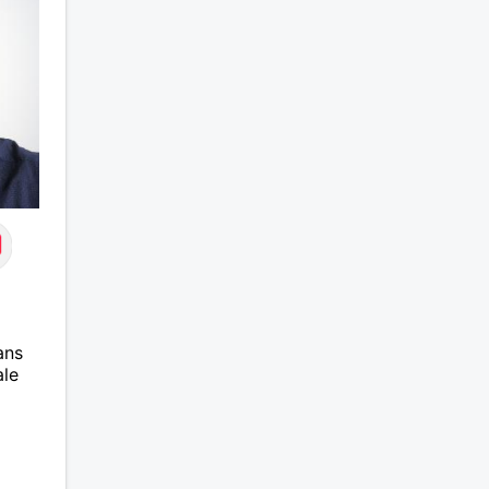
ans
ale