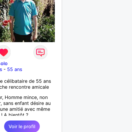
arder la forme et plutôt
le à regarder. (Enfin je le
en tout cas 😂)
solo
s
-
55 ans
célibataire de 55 ans
che rencontre amicale
ur, Homme mince, non
, sans enfant désire au
 une amitié avec même
 ! A bientôt ?
Voir le profil