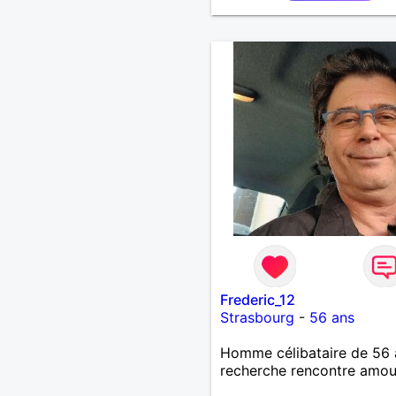
job A la recherche d'une
personne avec qui découvr
partager et pourquoi pas 
;) Je suis quelqu'un d'hum
sociable avec une pointe 
taquinerie ;) Au plaisir :)
Frederic_12
Strasbourg
-
56 ans
Homme célibataire de 56 
recherche rencontre amo