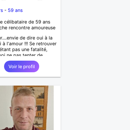
9
rs
-
59 ans
célibataire de 59 ans
che rencontre amoureuse
....envie de dire oui à la
i à l'amour !!! Se retrouver
étant pas une fatalité,
oi ne pas tenter de
ivre à deux une belle
Voir le profil
re pour partager tous les
s de la vie ...