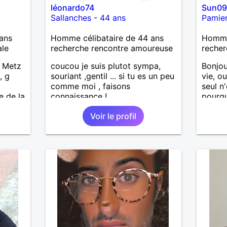
léonardo74
Sun0
Sallanches
-
44 ans
Pamie
ans
Homme célibataire de 44 ans
Homme 
ale
recherche rencontre amoureuse
recher
e Metz
coucou je suis plutot sympa,
Bonjour
, g
souriant ,gentil ... si tu es un peu
vie, ou
comme moi , faisons
seul n'
e de la
connaissance !
pourqu
ul ,
poursu
Voir le profil
1/07/25
histoi
'ai
moment
r
tager
 de
le
ion du