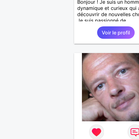
Bonjour ! Je suis un hom
dynamique et curieux qui
découvrir de nouvelles ch
Je suis passionné de
sport,musique douce,ball
Voir le profil
autres J'adore passer du
avec mes proches et part
des moments inoubliables