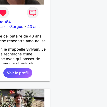
indu84
-sur-la-Sorgue
-
43 ans
célibataire de 43 ans
che rencontre amoureuse
r, je m’appelle Sylvain. Je
 la recherche d’une
ne avec qui passer de
oments et voir plus si
nous correspondons.
Voir le profil
 la nature, les voyages et
faire la fête de temps en
;-)Je suis papa d’un petit
 de 7 ans dont je
pe en garde alternée.
 à peu près tous les styles
ique. (Oui je suis pas trop
 Jul). Je fais du sport