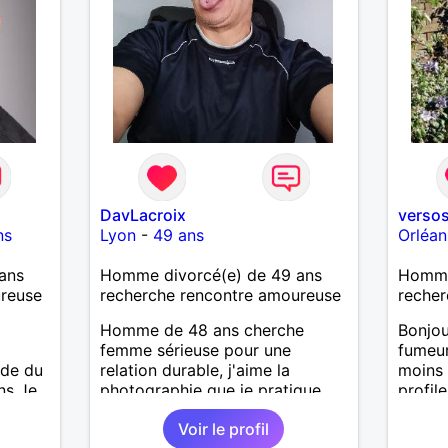
pour g
agréab
pense 
DavLacroix
verso
ns
Lyon
-
49 ans
Orléan
ans
Homme divorcé(e) de 49 ans
Homme 
ureuse
recherche rencontre amoureuse
recher
Homme de 48 ans cherche
Bonjo
femme sérieuse pour une
fumeur
nde du
relation durable, j'aime la
moins
ns Je
photographie que je pratique,
profile
es en
mais l'art en général, j'aime
Voir le profil
uveau
bricoler, marcher, resto, ciné,