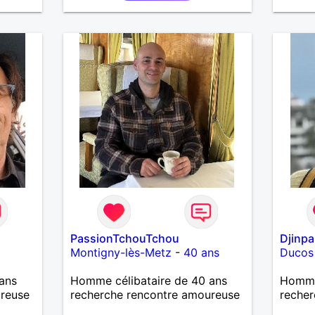
mais aussi passer des moments
ir,
calme devant un bon film ou une
aimer
série avec un plateau repas. le
ain,
reste est à découvrir.
de
PassionTchouTchou
Djinpa
Montigny-lès-Metz
-
40 ans
Ducos
ans
Homme célibataire de 40 ans
Homme
ureuse
recherche rencontre amoureuse
recher