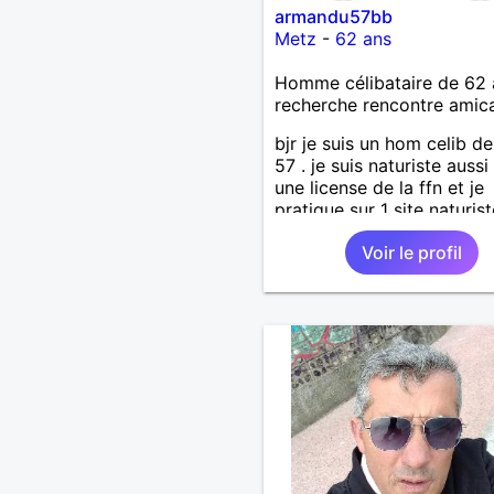
armandu57bb
Metz
-
62 ans
Homme célibataire de 62 
recherche rencontre amic
bjr je suis un hom celib d
57 . je suis naturiste aussi 
une license de la ffn et je
pratique sur 1 site naturist
région . j'ai 62ans je vis se
Voir le profil
jeune retraité depuis le 0
avec mon chat Kitou que j
adopté en 04/2023 , je
recherche une femme pou
amitié et compagnie , par
des moments de détente ,
loisirs et d'intimités dans 
respect mutuel sur ma rég
57/54.