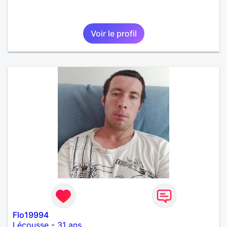
Voir le profil
Flo19994
Lécousse
-
31 ans