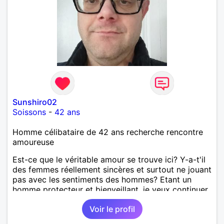
Sunshiro02
Soissons
-
42 ans
Homme célibataire de 42 ans recherche rencontre
amoureuse
Est-ce que le véritable amour se trouve ici? Y-a-t'il
des femmes réellement sincères et surtout ne jouant
pas avec les sentiments des hommes? Etant un
homme protecteur et bienveillant, je veux continuer
d'y croire et pouvoir enfin former la petite famille
Voir le profil
que je désir temps. Faux profil, profiteuse et autres
joyeuseté passer votre chemin, vous ne