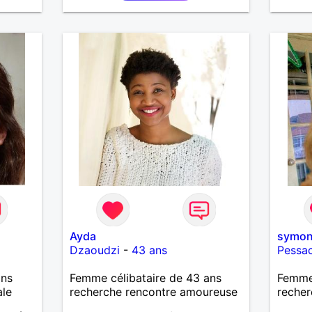
sur du
temps 
Ayda
symo
Dzaoudzi
-
43 ans
Pessa
ans
Femme célibataire de 43 ans
Femme
ale
recherche rencontre amoureuse
recher