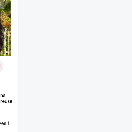
ans
ureuse
es !