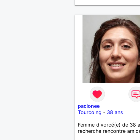
sereine dans une relation 
long terme.
pacionee
Tourcoing
-
38 ans
Femme divorcé(e) de 38 
recherche rencontre amic