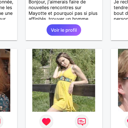
onnée,
Bonjour, j'aimerais faire de
Je rec
me les
nouvelles rencontres sur
tendre
he une
Mayotte et pourquoi pas si plus
bout 
our
affinités, trouver un homme
person
avec qui j'aurais pleins de points
avenan
Voir le profil
trop
en communs et un bon feeling
et cur
après avoir faire connaissance
est d'
es je
bien sûr.
tous l
s
de nou
aisir.
mais a
de vou
répond