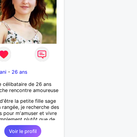
ani
-
26 ans
célibataire de 26 ans
che rencontre amoureuse
'être la petite fille sage
n rangée, je recherche des
s pour m'amuser et vivre
implement plutôt que de
 chez moi à Ouangani à
Voir le profil
fondre et compter le