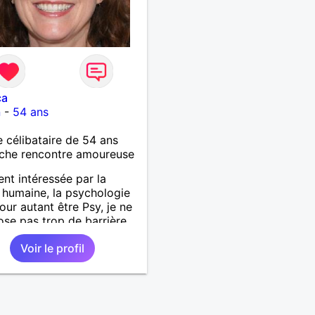
ca
n
-
54 ans
célibataire de 54 ans
che rencontre amoureuse
nt intéressée par la
 humaine, la psychologie
our autant être Psy, je ne
se pas trop de barrière,
ère d'ailleurs les
Voir le profil
ter.