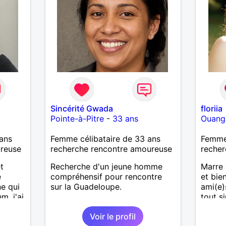
Sincérité Gwada
floriia
Pointe-à-Pitre
-
33 ans
Ouang
ans
Femme célibataire de 33 ans
Femme 
ureuse
recherche rencontre amoureuse
recher
t
Recherche d'un jeune homme
Marre d
e
compréhensif pour rencontre
et bie
e qui
sur la Guadeloupe.
ami(e)
. j'ai
tout s
e
rester
Voir le profil
e
me mor