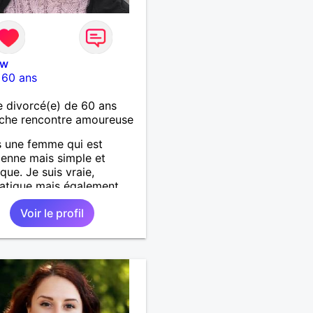
nw
-
60 ans
 divorcé(e) de 60 ans
che rencontre amoureuse
s une femme qui est
ienne mais simple et
que. Je suis vraie,
atique mais également
nnée, j'ai envie de vivre
Voir le profil
oments à deux.