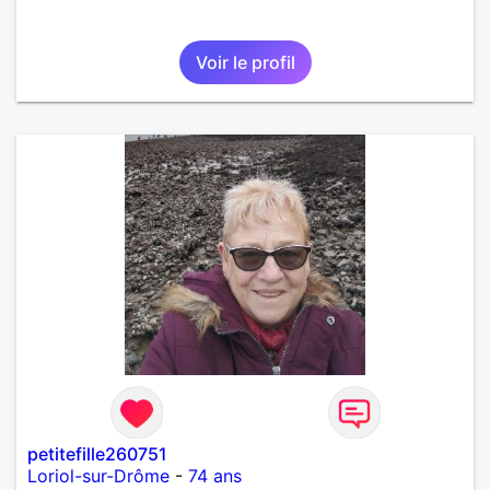
Voir le profil
petitefille260751
Loriol-sur-Drôme
-
74 ans