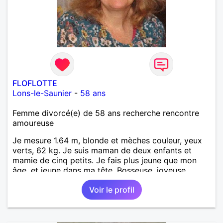
FLOFLOTTE
Lons-le-Saunier
-
58 ans
Femme divorcé(e) de 58 ans recherche rencontre
amoureuse
Je mesure 1.64 m, blonde et mèches couleur, yeux
verts, 62 kg. Je suis maman de deux enfants et
mamie de cinq petits. Je fais plus jeune que mon
âge, et jeune dans ma tête. Bosseuse, joyeuse,
sensible, bienveillante, aimant aller danser ou rester
Voir le profil
tranquille à la maison. Balades, bricolage... j'ai un
chien. Je suis AES de métier et j'exerce à mon
compte. PAT votre num merci.