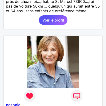
près de chez moi....j habite St Marcel 73600....j ai
pas de voiture 50km ... quelqu'un qui aurait entre 55
et 64 ans...sans enfants de préférence même
adultes et qui n aurait garder aucun contact avec
Voir le profil
une où plusieurs ex...si vous correspondez à ma
recherche ecrivez moi je vous répondrai...
pasonia