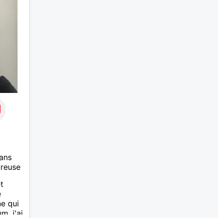
je fum
Je che
pour c
vie ma
faire t
marre 
ans
ureuse
t
e
e qui
. j'ai