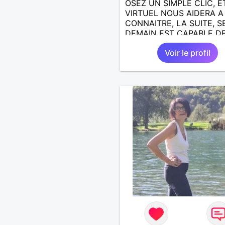
OSEZ UN SIMPLE CLIC, E
VIRTUEL NOUS AIDERA 
CONNAITRE, LA SUITE, S
DEMAIN EST CAPABLE DE
ECRIRE; J AIMERAIS
Voir le profil
RENCONTRER, LA COMPLI
LE PARTAGE DES BELLES
CHOSES DE LA VIE : BAL
VOYAGES EN FRANCE OU
AILLEURS. ETRE A L ECO
DE L AUTRE, ET LA VIE S
PLUS BELLE
ENCORE.....................