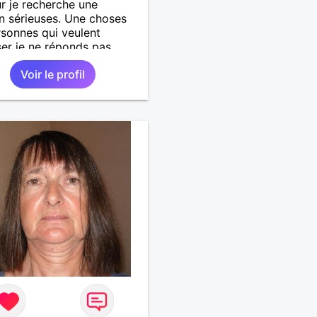
r je recherche une
on sérieuses. Une choses
rsonnes qui veulent
er je ne réponds pas....
Voir le profil