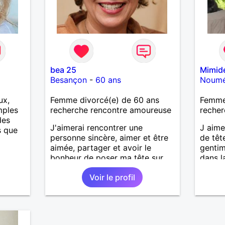
bea 25
Mimid
Besançon
-
60 ans
Noum
ux,
Femme divorcé(e) de 60 ans
Femme
mples
recherche rencontre amoureuse
recher
des
J'aimerai rencontrer une
J aime
s que
personne sincère, aimer et être
de têt
aimée, partager et avoir le
gentim
bonheur de poser ma tête sur
dans la
son épaule.
randon
Voir le profil
découv
nouvea
sur la 
aime d
bois p