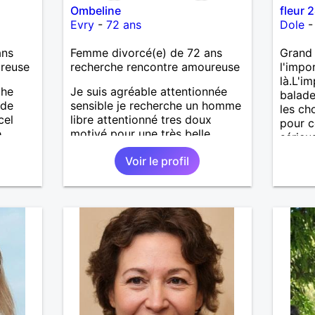
Ombeline
fleur 
Evry
-
72 ans
Dole
ans
Femme divorcé(e) de 72 ans
Grand 
ureuse
recherche rencontre amoureuse
l'impo
là.L'i
che
Je suis agréable attentionnée
balade
 de
sensible je recherche un homme
les ch
cel
libre attentionné tres doux
pour c
e
motivé pour une très belle
sérieu
ait
longue histoire sérieuse et
Voir le profil
enfants
sincère
es et
eurs
 à ma
vous