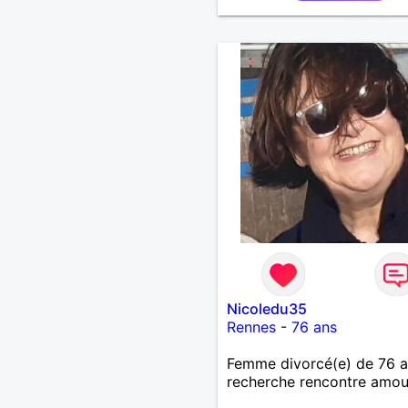
échanges par messages p
savoir si il y a un feeling 
les deux et le désir de se r
Au plaisir de se découvrir..
Nicoledu35
Rennes
-
76 ans
Femme divorcé(e) de 76 
recherche rencontre amo