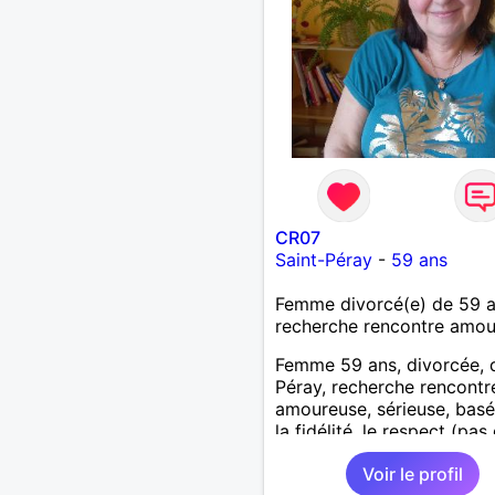
CR07
Saint-Péray
-
59 ans
Femme divorcé(e) de 59 
recherche rencontre amo
Femme 59 ans, divorcée, 
Péray, recherche rencontre
amoureuse, sérieuse, basé
la fidélité, le respect (pas 
aventure d'un soir). Rien 
Voir le profil
une rencontre après quel