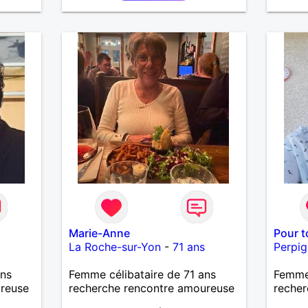
our
entre
evoir.
.
Marie-Anne
Pour t
La Roche-sur-Yon
-
71 ans
Perpi
ans
Femme célibataire de 71 ans
Femme
ureuse
recherche rencontre amoureuse
recher