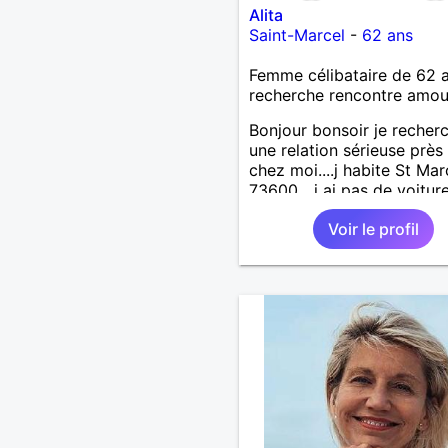
Alita
Saint-Marcel
-
62 ans
Femme célibataire de 62 
recherche rencontre amo
Bonjour bonsoir je recher
une relation sérieuse près
chez moi....j habite St Mar
73600....j ai pas de voitur
50km ... quelqu'un qui aur
Voir le profil
entre 55 et 64 ans...sans 
de préférence même adult
qui n aurait garder aucun
contact avec une où plusi
ex...si vous correspondez
recherche ecrivez moi je 
répondrai...