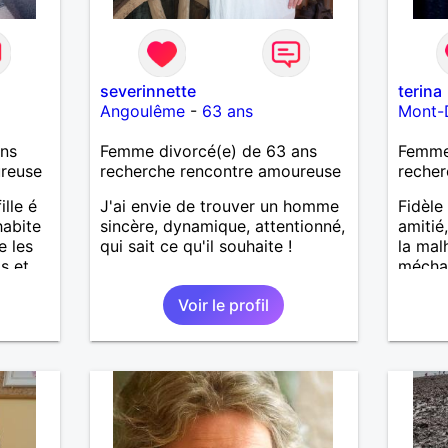
severinnette
terina
Angoulême
-
63 ans
Mont-
ans
Femme divorcé(e) de 63 ans
Femme
ureuse
recherche rencontre amoureuse
recher
lle é
J'ai envie de trouver un homme
Fidèl
habite
sincère, dynamique, attentionné,
amitié
e les
qui sait ce qu'il souhaite !
la mal
s et
méchan
Voir le profil