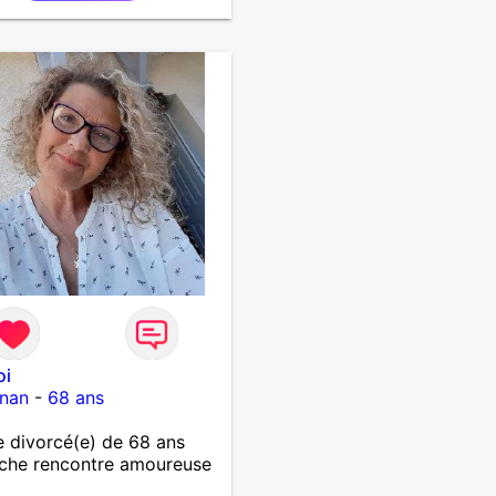
oi
gnan
-
68 ans
 divorcé(e) de 68 ans
che rencontre amoureuse