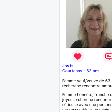
Joy1s
Courtenay
-
63 ans
Femme veuf/veuve de 63 
recherche rencontre amo
Femme honnête, franche e
joyeuse cherche rencontr
sérieuse avec une personn
me ressemblera un minimum