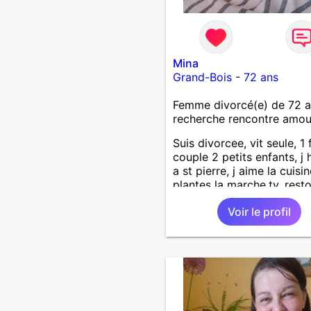
Mina
Grand-Bois
-
72 ans
Femme divorcé(e) de 72 
recherche rencontre amo
Suis divorcee, vit seule, 1 fi
couple 2 petits enfants, j 
a st pierre, j aime la cuisin
plantes la marche,tv, resto
voyages 1m65 68 kgse
Voir le profil