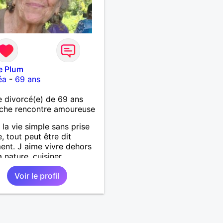
e Plum
éa
-
69 ans
 divorcé(e) de 69 ans
che rencontre amoureuse
 la vie simple sans prise
e, tout peut être dit
ent. J aime vivre dehors
 nature, cuisiner,
ner, camper, voyager,
Voir le profil
rir, comprendre des
ux trucs techniques et
vie des êtres vivants. J
anser, faire la fête. Je ne
ratiquement pas d alcool,