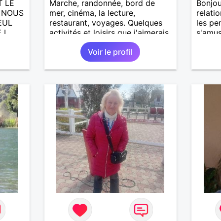
T LE
Marche, randonnée, bord de
Bonjou
A NOUS
mer, cinéma, la lecture,
relati
EUL
restaurant, voyages. Quelques
les pe
 L
activités et loisirs que j'aimerais
s'amus
partager ainsi que les vôtres.
Voir le profil
CITE,
Recevoir mes enfants, mes
petits-enfants et mes amis.
ADES,
Bénévolat auprès des enfants à
l’école, pour le cinéma
UTE
indépendant... Se rencontrer,
ERA
être à l’écoute, échanger avec
une personne de confiance,
pour une vie de partage, de
tendresse. Les voyages et où
randonnées en France ou à
l'étranger à deux en dehors des
sentiers battus me raviraient. Je
m'engage à répondre à votre
message. Au plaisir de vous lire.