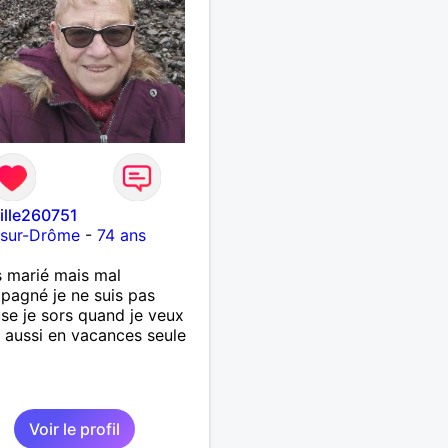
fille260751
-sur-Drôme
-
74 ans
s marié mais mal
agné je ne suis pas
se je sors quand je veux
t aussi en vacances seule
Voir le profil