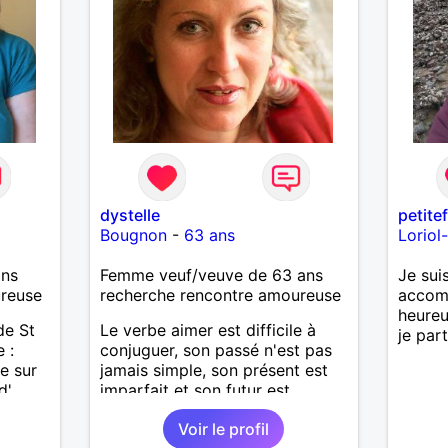
dystelle
petite
Bougnon
-
63 ans
Loriol
ans
Femme veuf/veuve de 63 ans
Je sui
ureuse
recherche rencontre amoureuse
accomp
heureu
de St
Le verbe aimer est difficile à
je par
 :
conjuguer, son passé n'est pas
e sur
jamais simple, son présent est
d'
imparfait et son futur est
ne vaut
conditionnel.
Voir le profil
ques