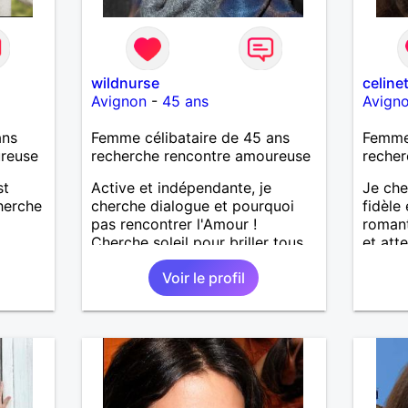
wildnurse
celine
Avignon
-
45 ans
Avign
ans
Femme célibataire de 45 ans
Femme
ureuse
recherche rencontre amoureuse
recher
st
Active et indépendante, je
Je ch
cherche
cherche dialogue et pourquoi
fidèle 
pas rencontrer l'Amour !
romant
Cherche soleil pour briller tous
et att
les jours avec du charme de
des lo
Voir le profil
l'humour, si possible honnête et
un pre
sérieux.