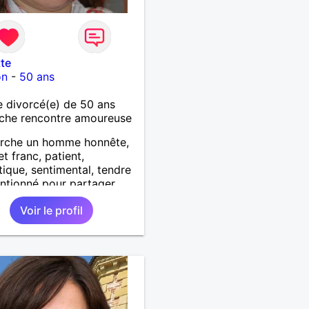
tte
on
-
50 ans
 divorcé(e) de 50 ans
che rencontre amoureuse
erche un homme honnête,
et franc, patient,
ique, sentimental, tendre
entionné pour partager
isirs et des sorties dans
Voir le profil
mier temps.