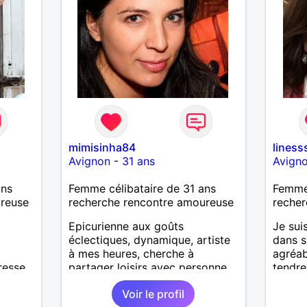
mimisinha84
liness
Avignon
-
31 ans
Avign
ans
Femme célibataire de 31 ans
Femme
ureuse
recherche rencontre amoureuse
recher
Epicurienne aux goûts
Je sui
éclectiques, dynamique, artiste
dans s
à mes heures, cherche à
agréab
resse,
partager loisirs avec personne
tendre
!
ayant un bon niveau culturel.
Voir le profil