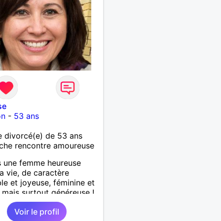
se
on
-
53 ans
 divorcé(e) de 53 ans
che rencontre amoureuse
s une femme heureuse
a vie, de caractère
le et joyeuse, féminine et
 mais surtout généreuse !
Voir le profil