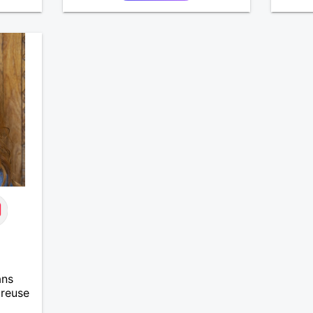
ans
ureuse