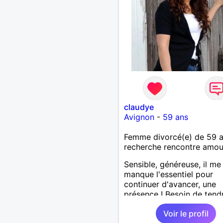
claudye
Avignon
-
59 ans
Femme divorcé(e) de 59 
recherche rencontre amo
Sensible, généreuse, il me
manque l'essentiel pour
continuer d'avancer, une
présence ! Besoin de tend
de douceur et de sérénité 
Voir le profil