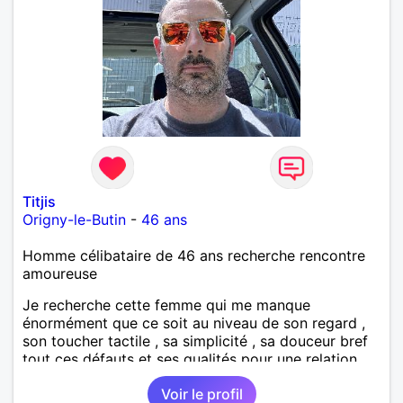
Titjis
Origny-le-Butin
-
46 ans
Homme célibataire de 46 ans recherche rencontre
amoureuse
Je recherche cette femme qui me manque
énormément que ce soit au niveau de son regard ,
son toucher tactile , sa simplicité , sa douceur bref
tout ces défauts et ses qualités pour une relation
pérenne
Voir le profil