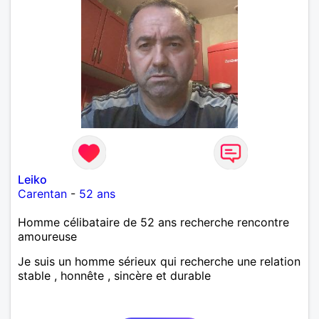
Leiko
Carentan
-
52 ans
Homme célibataire de 52 ans recherche rencontre
amoureuse
Je suis un homme sérieux qui recherche une relation
stable , honnête , sincère et durable