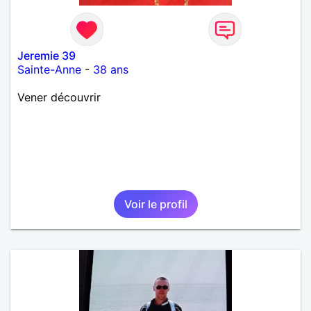
Jeremie 39
Sainte-Anne
-
38 ans
Vener découvrir
Voir le profil