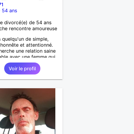
71
-
54 ans
 divorcé(e) de 54 ans
che rencontre amoureuse
s quelqu'un de simple,
, honnête et attentionné.
herche une relation saine
able avec une femme qui
es mêmes centres d'intérêt
Voir le profil
i et/ou voudra bien me
artager les siens.