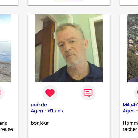
moments partagés, les
échanges vrais. Je cherche une
femme avec qui construire une
relation basée sur le respect, la
complicité et la tendresse.
nuizde
Mila4
Agen
-
61 ans
Agen
ans
bonjour
Homme 
ureuse
recher