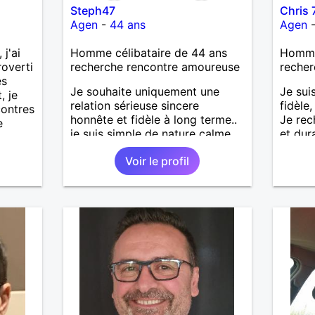
Steph47
Chris 
Agen
-
44 ans
Agen
 j'ai
Homme célibataire de 44 ans
Homme
roverti
recherche rencontre amoureuse
recher
es
Je souhaite uniquement une
Je sui
, je
relation sérieuse sincere
fidèle
contres
honnête et fidèle à long terme..
Je rec
e
je suis simple de nature calme
et dur
ayant beaucoup d'amour à
aura l
Voir le profil
donner. Je suis également une
que mo
personne très respectueux très
faire p
câlins aussi.. J'espère pouvoir
rencontrer mon âme soeur en
vous disant j'espère à très
bientôt.. Bisous