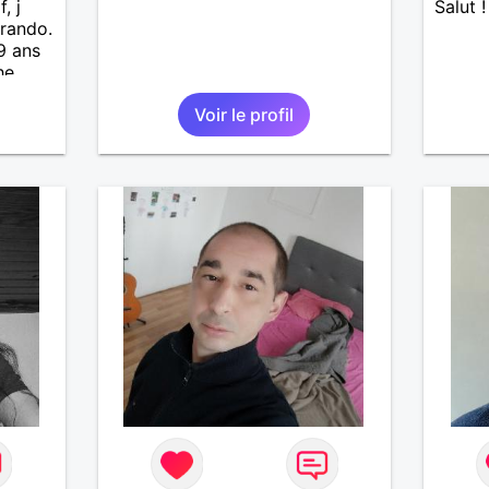
, j
Salut !
 rando.
 9 ans
he
le
Voir le profil