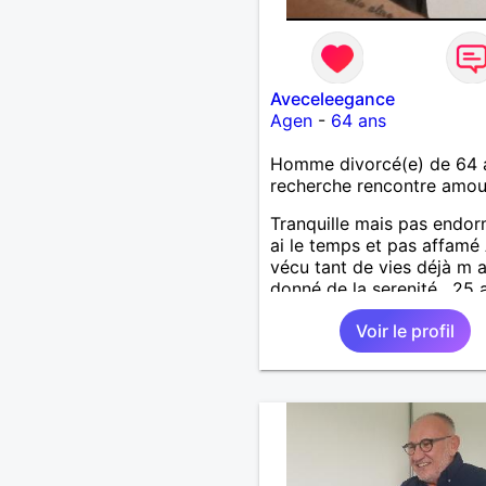
Aveceleegance
Agen
-
64 ans
Homme divorcé(e) de 64 
recherche rencontre amo
Tranquille mais pas endormi
ai le temps et pas affamé 
vécu tant de vies déjà m 
donné de la serenité , 25 
pays lointains m ont ouver
Voir le profil
yeux sur la vérité , tout es
futilité si ce N est de vivr
deux … mais Pas À n impo
quel prix … il faut le resse
fond du cœur ❤️ avec for
détermination Alors soyo
proches , comprenons nou
vivons à fond le temps qu 