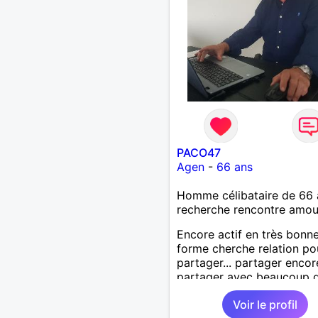
nous reste … évitons les b
ridicules et soyons vrais 
soyons pas pressés ..
PACO47
Agen
-
66 ans
Homme célibataire de 66 
recherche rencontre amo
Encore actif en très bonn
forme cherche relation po
partager... partager encor
partager avec beaucoup 
légèreté et surtout d hum
Voir le profil