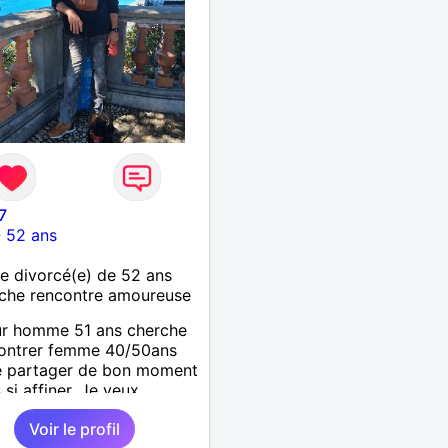
7
-
52 ans
 divorcé(e) de 52 ans
che rencontre amoureuse
ur homme 51 ans cherche
contrer femme 40/50ans
e partager de bon moment
 si affiner. Je veux
r et profiter de la vie
Voir le profil
rise de tête.