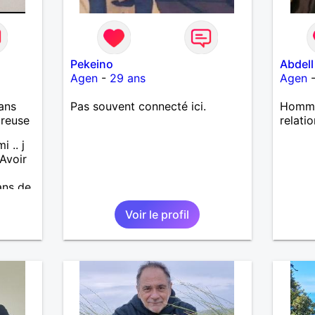
Pekeino
Abdell
Agen
-
29 ans
Agen
ans
Pas souvent connecté ici.
Homme
ureuse
relatio
 .. j
Avoir
a
ans de
t les
Voir le profil
t
e à
rte
ntir au
ce et
ns
s ,
il