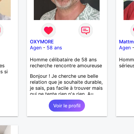
OXYMORE
Mattm
Agen
-
58 ans
Agen
Homme célibataire de 58 ans
Homme
es
recherche rencontre amoureuse
sérieu
s si
Bonjour ! Je cherche une belle
relation que je souhaite durable,
je sais, pas facile à trouver mais
qui ne tente rien n'a rien. Au
plaisir de faire votre
Voir le profil
connaissance et d'échanger
avec vous.