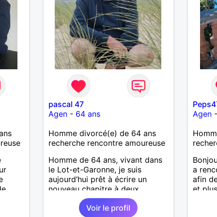
la-bla
… ne
pascal 47
Peps4
Agen
-
64 ans
Agen
ans
Homme divorcé(e) de 64 ans
Homme
ureuse
recherche rencontre amoureuse
recher
e
Homme de 64 ans, vivant dans
Bonjo
ur
le Lot-et-Garonne, je suis
a ren
e
aujourd’hui prêt à écrire un
afin d
de
nouveau chapitre à deux.
et plus
our
J’apprécie les choses simples de
voyage
Voir le profil
la vie : les balades, les bons
sans p