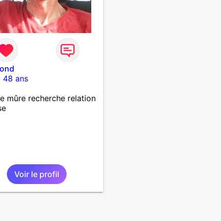
ond
-
48 ans
 mûre recherche relation
se
Voir le profil