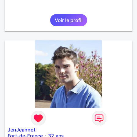
Voir le profil
JenJeannot
Fort-de-France
-
32 ans