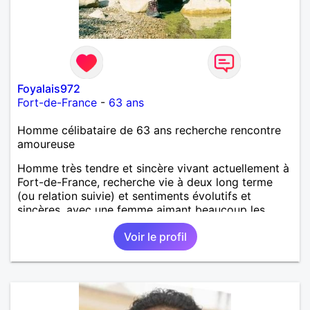
Foyalais972
Fort-de-France
-
63 ans
Homme célibataire de 63 ans recherche rencontre
amoureuse
Homme très tendre et sincère vivant actuellement à
Fort-de-France, recherche vie à deux long terme
(ou relation suivie) et sentiments évolutifs et
sincères, avec une femme aimant beaucoup les
randonnés, assez coquette, aimant aussi concilier
Voir le profil
piments et fantaisies, joie de vivre, être deux
complice pour long chemin de bonheur durable. Je
suis entièrement libre.