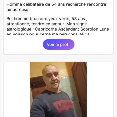
Homme célibataire de 54 ans recherche rencontre
amoureuse
Bel homme brun aux yeux verts, 53 ans ,
attentionné, tendre en amour .Mon signe
astrologique : Capricorne Ascendant Scorpion Lune
en Poisson pour cerné ma personnalité : a
rechercher sur la toile ( Web) Mes loisirs principaux :
Voir le profil
Internet, Lire, Le Jeu d'échecs, Le Jogging . J'aime
manger un peu de tout, j'aime beaucoup la
nourriture Italienne . Gouts Musicaux : Variété
Française, La Pop Music, Le rock ...