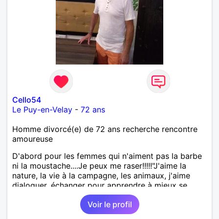
Cello54
Le Puy-en-Velay
-
72 ans
Homme divorcé(e) de 72 ans recherche rencontre
amoureuse
D'abord pour les femmes qui n'aiment pas la barbe
ni la moustache....Je peux me raser!!!!!"J'aime la
nature, la vie à la campagne, les animaux, j'aime
dialoguer, échanger pour apprendre à mieux se
connaître. Je suisd'un naturel romantique,
Voir le profil
dynamique, fidèle, sincère, tendance altruiste,
bricoleur, cuisinier et aussi un peu sportif. J'aime les