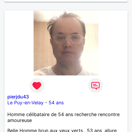
sorties dans la nature, des balades en moto, en
camping car, mais aussi au restaurant, au
cinéma,....et j'aime aussi les moments cocooning au
coin du feu, autour d'un verre ou d'un livre. Je
préfère le calme de la campagne au «speed » de la
ville. D'ailleurs j'imagine vivre ce quotidien avec une
femme spontanée, créative, qui soit le plus en paix
possible avec son passé, libre dans sa tête et dans
son cœur. Une femme qui souhaite construire
quelque chose de nouveau, afin de nous épanouir
ensemble. Bref, une personne qui, tout comme moi,
pleine de tendresse, qui aime les câlins, aspire à
partager...aimer et être aimée! PS: mes photos dates
de 2020,2022,2023,2024 et 2025. Rien ne vaut la
rencontre en vrai....les photos restent des photos JE
SUIS DELOCALISABLE!!
pierjdu43
Le Puy-en-Velay
-
54 ans
Homme célibataire de 54 ans recherche rencontre
amoureuse
Belle Homme brun aux yeux verts , 53 ans ,allure