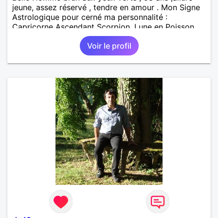
jeune, assez réservé , tendre en amour . Mon Signe
Astrologique pour cerné ma personnalité :
Capricorne Ascendant Scorpion ,Lune en Poisson .
Gouts Musicaux : Ace Of Base , Bee Gees, Abba,
Voir le profil
Depêche Mode . La Pop Music , La Variété Française
et le Rock n' roll . Livres Favoris : La Nuit de Tous
les Dangers de Ken Follett , livre qui fait Voyager .
Histoires Extraordinaires d'Allan Poe ( Tome 1
seulement ) . Le Meurtre de Roger Ackroyd de
Agatha Christie, Passionnant . Bel Ami de
Maupassant . Je recherche une femme séduisante,
joviale et pétillante pour une rencontre amoureuse
mais aussi partager ensemble loisirs en communs .