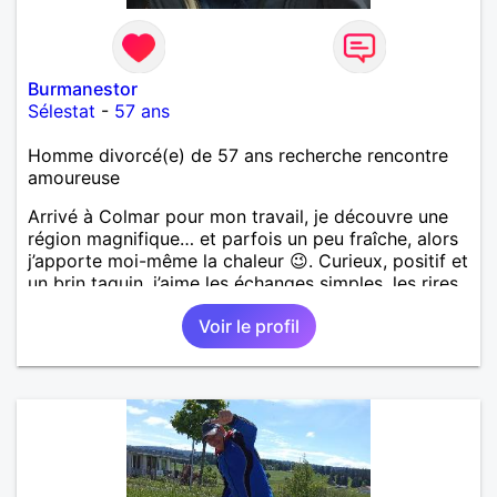
Burmanestor
Sélestat
-
57 ans
Homme divorcé(e) de 57 ans recherche rencontre
amoureuse
Arrivé à Colmar pour mon travail, je découvre une
région magnifique… et parfois un peu fraîche, alors
j’apporte moi-même la chaleur 😉. Curieux, positif et
un brin taquin, j’aime les échanges simples, les rires
spontanés et les moments où tout semble naturel.
Voir le profil
Mon entourage dit que je suis quelqu’un de fiable,
avec du caractère mais toujours bienveillant. Je
crois que la complicité, l’humour et l’envie d’avancer
à deux sont la base d’une belle histoire. Si vous
aimez les hommes qui savent ce qu’ils veulent, qui
ont encore le goût des vraies rencontres et un sens
certain de la dérision… alors on risque de bien
s’entendre.