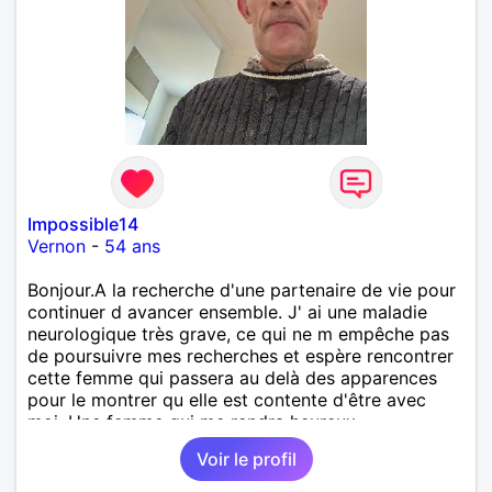
Impossible14
Vernon
-
54 ans
Bonjour.A la recherche d'une partenaire de vie pour
continuer d avancer ensemble. J' ai une maladie
neurologique très grave, ce qui ne m empêche pas
de poursuivre mes recherches et espère rencontrer
cette femme qui passera au delà des apparences
pour le montrer qu elle est contente d'être avec
moi. Une femme qui me rendra heureux.
Voir le profil