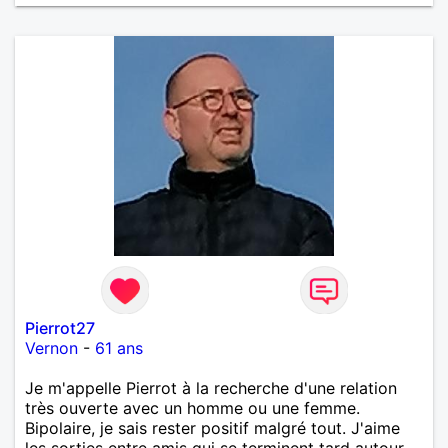
Pierrot27
Vernon
-
61 ans
Je m'appelle Pierrot à la recherche d'une relation
très ouverte avec un homme ou une femme.
Bipolaire, je sais rester positif malgré tout. J'aime
les sorties entre amis qui se terminent tard autour