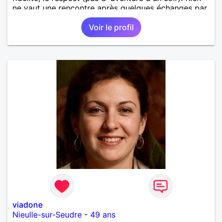
ne vaut une rencontre après quelques échanges par
messages pour savoir si il y a un feeling entre les
Voir le profil
deux et le désir de se revoir. Au plaisir de se
découvrir...
viadone
Nieulle-sur-Seudre
-
49 ans