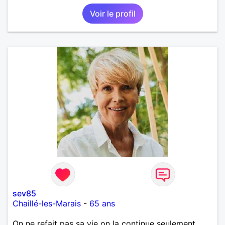
Voir le profil
sev85
Chaillé-les-Marais
-
65 ans
On ne refait pas sa vie on la continue seulement.