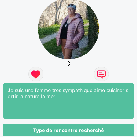
🍋
Je suis une femme très sympathique aime cuisiner s
ortir la nature la mer
Type de rencontre recherché