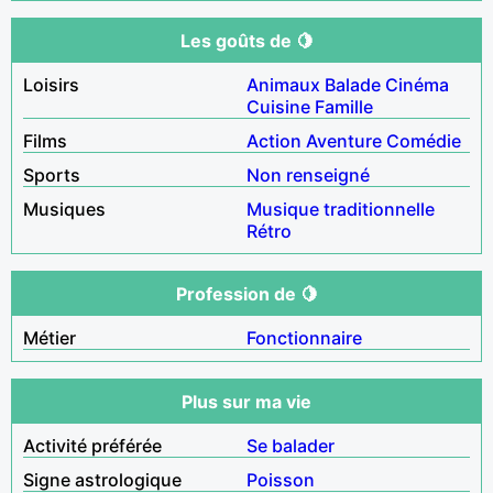
Les goûts de 🍋
Loisirs
Animaux
Balade
Cinéma
Cuisine
Famille
Films
Action
Aventure
Comédie
Sports
Non renseigné
Musiques
Musique traditionnelle
Rétro
Profession de 🍋
Métier
Fonctionnaire
Plus sur ma vie
Activité préférée
Se balader
Signe astrologique
Poisson