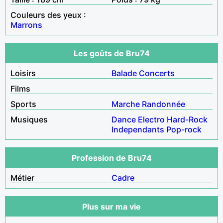
Couleurs des yeux :
Marrons
Les goûts de Bru74
Loisirs
Balade
Concerts
Films
Sports
Marche
Randonnée
Musiques
Dance
Electro
Hard-Rock
Independants
Pop-rock
Profession de Bru74
Métier
Cadre
Plus sur ma vie