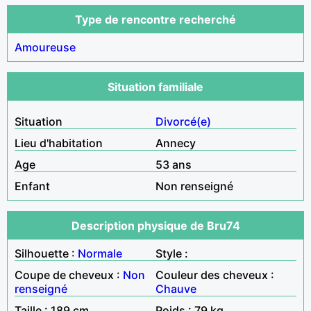
Type de rencontre recherché
Amoureuse
Situation familiale
Situation
Divorcé(e)
Lieu d'habitation
Annecy
Age
53 ans
Enfant
Non renseigné
Description physique de Bru74
Silhouette :
Normale
Style :
Coupe de cheveux :
Non
Couleur des cheveux :
renseigné
Chauve
Taille : 189 cm
Poids : 79 kg