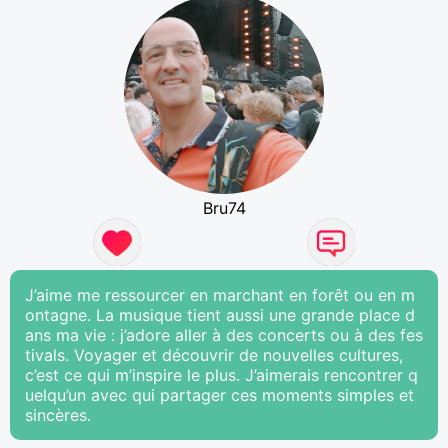
Bru74
J’aime me ressourcer en marchant en forêt ou en m
ontagne. La musique tient aussi une grande place d
ans ma vie : j’adore aller à des concerts ou à des fes
tivals. Voyager et découvrir de nouvelles cultures,
c’est ce qui m’inspire le plus. J’aimerais rencontrer q
uelqu’un avec qui partager ces moments simples et
sincères.