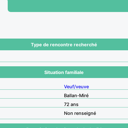
Type de rencontre recherché
Situation familiale
Veuf/veuve
Ballan-Miré
72 ans
Non renseigné