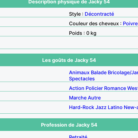
Description physique de Jacky 54
Style :
Décontracté
Couleur des cheveux :
Poivre
Poids : 0 kg
Les goûts de Jacky 54
Animaux
Balade
Bricolage/Ja
Spectacles
Action
Policier
Romance
Wes
Marche
Autre
Hard-Rock
Jazz
Latino
New-
Profession de Jacky 54
Retraité