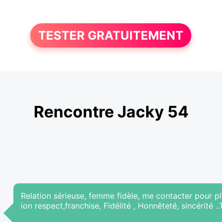
TESTER GRATUITEMENT
Rencontre Jacky 54
Relation sérieuse, femme fidèle, me contacter pour pl
ion respect,franchise, Fidélité , Honnêteté, sincérité .