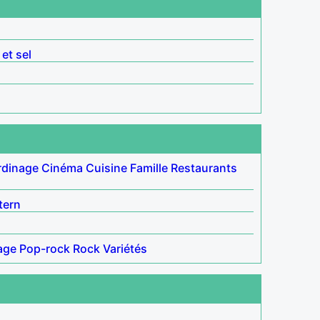
 et sel
rdinage
Cinéma
Cuisine
Famille
Restaurants
tern
age
Pop-rock
Rock
Variétés