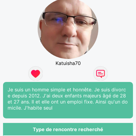
Katuisha70
Je suis un homme simple et honnête. Je suis divorc
e depuis 2012. J'ai deux enfants majeurs âgé de 28
et 27 ans. Il et elle ont un emploi fixe. Ainsi qu'un do
micile. J'habite seul
Type de rencontre recherché