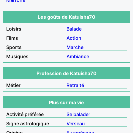
Les goûts de Katuisha70
Loisirs
Balade
Films
Action
Sports
Marche
Musiques
Ambiance
Profession de Katuisha70
Métier
Retraité
Plus sur ma vie
Activité préférée
Se balader
Signe astrologique
Verseau
Origine
Européenne