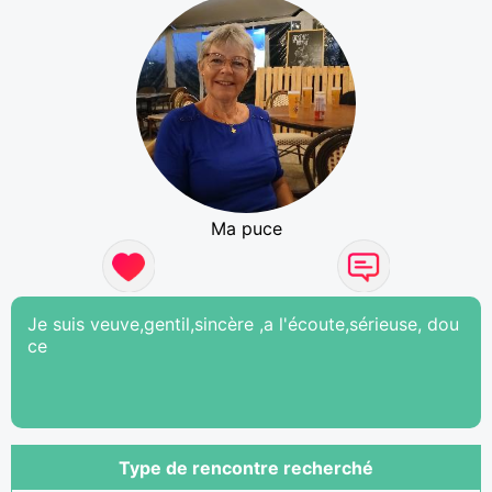
Ma puce
Je suis veuve,gentil,sincère ,a l'écoute,sérieuse, dou
ce
Type de rencontre recherché