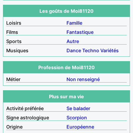
Les goûts de Moi81120
Loisirs
Famille
Films
Fantastique
Sports
Autre
Musiques
Dance
Techno
Variétés
Profession de Moi81120
Métier
Non renseigné
Plus sur ma vie
Activité préférée
Se balader
Signe astrologique
Scorpion
Origine
Européenne