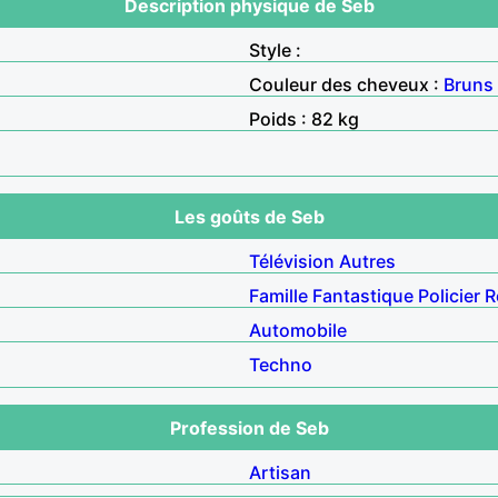
Description physique de Seb
Style :
Couleur des cheveux :
Bruns
Poids : 82 kg
Les goûts de Seb
Télévision
Autres
Famille
Fantastique
Policier
R
Automobile
Techno
Profession de Seb
Artisan