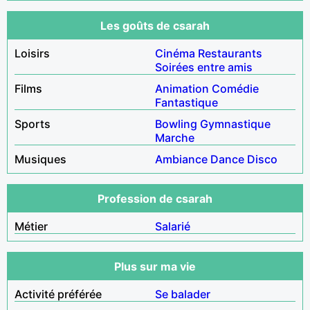
Les goûts de csarah
Loisirs
Cinéma
Restaurants
Soirées entre amis
Films
Animation
Comédie
Fantastique
Sports
Bowling
Gymnastique
Marche
Musiques
Ambiance
Dance
Disco
Profession de csarah
Métier
Salarié
Plus sur ma vie
Activité préférée
Se balader