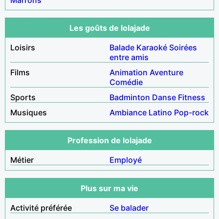
Les goûts de lolajade
Loisirs
Balade
Karaoké
Soirées
entre amis
Films
Animation
Aventure
Comédie
Sports
Badminton
Danse
Fitness
Musiques
Ambiance
Latino
Pop-rock
Profession de lolajade
Métier
Employé
Plus sur ma vie
Activité préférée
Se balader