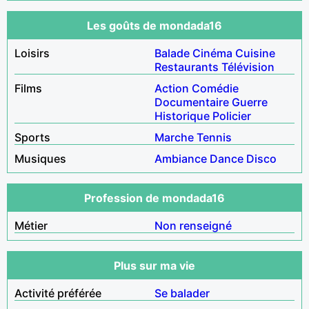
Les goûts de mondada16
Loisirs
Balade
Cinéma
Cuisine
Restaurants
Télévision
Films
Action
Comédie
Documentaire
Guerre
Historique
Policier
Sports
Marche
Tennis
Musiques
Ambiance
Dance
Disco
Profession de mondada16
Métier
Non renseigné
Plus sur ma vie
Activité préférée
Se balader