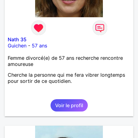
Nath 35
Guichen
-
57 ans
Femme divorcé(e) de 57 ans recherche rencontre
amoureuse
Cherche la personne qui me fera vibrer longtemps
pour sortir de ce quotidien.
Voir le profil