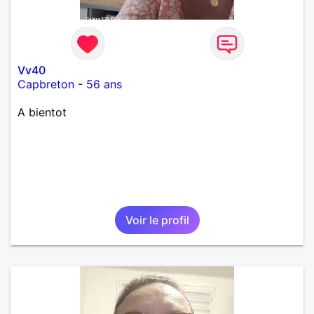
Vv40
Capbreton
-
56 ans
A bientot
Voir le profil