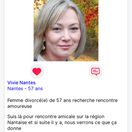
Vivie Nantes
Nantes
-
57 ans
Femme divorcé(e) de 57 ans recherche rencontre
amoureuse
Suis là pour rencontre amicale sur la région
Nantaise et si suite il y a, nous verrons ce que ça
donne