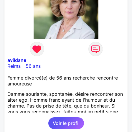
avildane
Reims
-
56 ans
Femme divorcé(e) de 56 ans recherche rencontre
amoureuse
Damme souriante, spontanée, désire rencontrer son
alter ego. Homme franc ayant de l'humour et du
charme. Pas de prise de tête, que du bonheur. Si
vous vous reconnaissez, faites-moi un petit signe.
Voir le profil