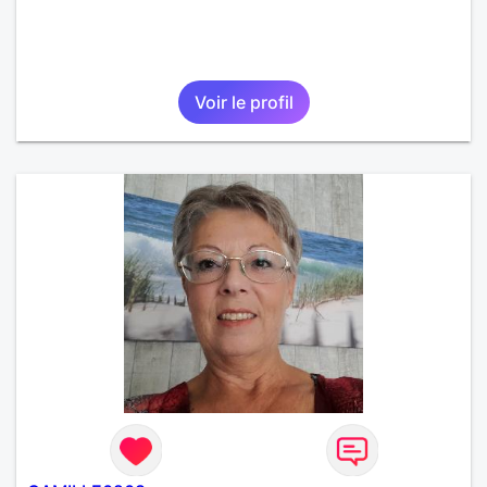
Voir le profil