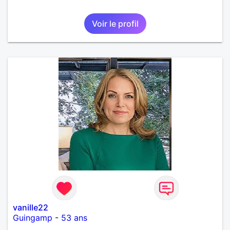
Voir le profil
vanille22
Guingamp
-
53 ans