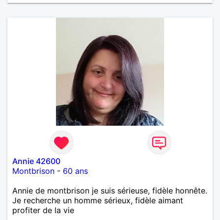
Annie 42600
Montbrison
-
60 ans
Annie de montbrison je suis sérieuse, fidèle honnête.
Je recherche un homme sérieux, fidèle aimant
profiter de la vie