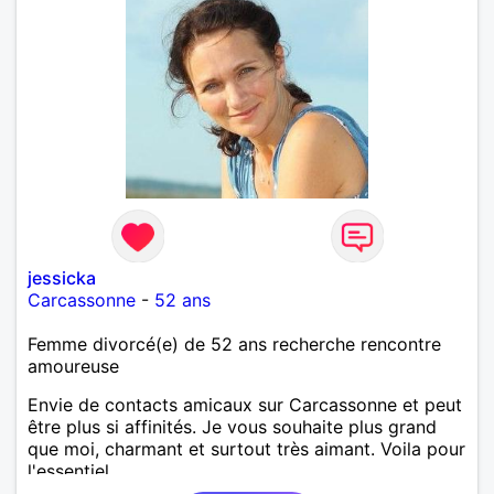
jessicka
Carcassonne
-
52 ans
Femme divorcé(e) de 52 ans recherche rencontre
amoureuse
Envie de contacts amicaux sur Carcassonne et peut
être plus si affinités. Je vous souhaite plus grand
que moi, charmant et surtout très aimant. Voila pour
l'essentiel.