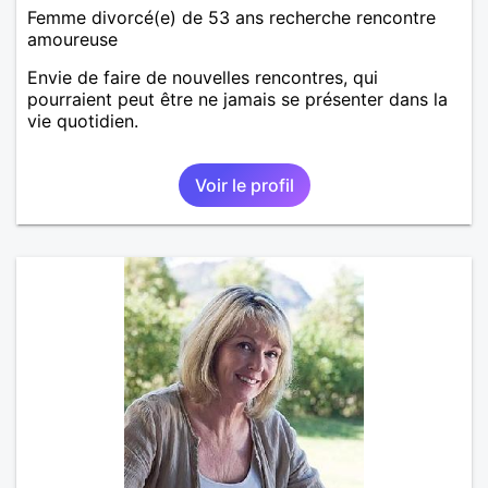
Femme divorcé(e) de 53 ans recherche rencontre
amoureuse
Envie de faire de nouvelles rencontres, qui
pourraient peut être ne jamais se présenter dans la
vie quotidien.
Voir le profil