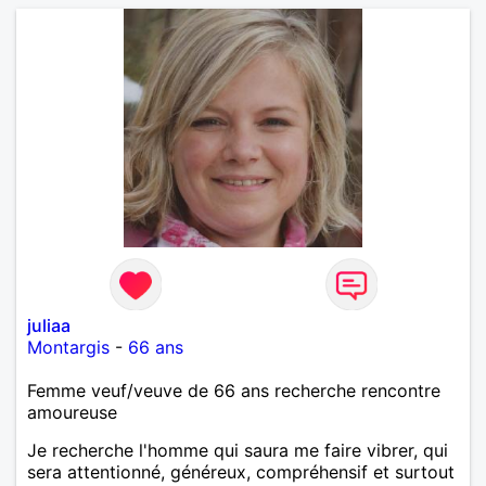
juliaa
Montargis
-
66 ans
Femme veuf/veuve de 66 ans recherche rencontre
amoureuse
Je recherche l'homme qui saura me faire vibrer, qui
sera attentionné, généreux, compréhensif et surtout