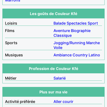
Les goûts de Couleur Kfé
Loisirs
Balade
Spectacles
Sport
Films
Aventure
Biographie
Classique
Sports
Jogging/Running
Marche
Voile
Musiques
Ambiance
Country
Latino
Profession de Couleur Kfé
Métier
Salarié
Plus sur ma vie
Activité préférée
Aller courir