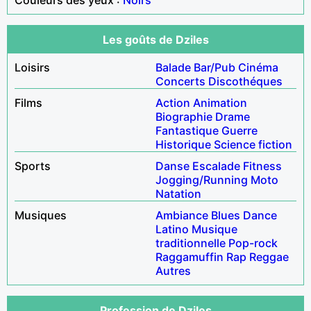
Les goûts de Dziles
Loisirs
Balade
Bar/Pub
Cinéma
Concerts
Discothéques
Films
Action
Animation
Biographie
Drame
Fantastique
Guerre
Historique
Science fiction
Sports
Danse
Escalade
Fitness
Jogging/Running
Moto
Natation
Musiques
Ambiance
Blues
Dance
Latino
Musique
traditionnelle
Pop-rock
Raggamuffin
Rap
Reggae
Autres
Profession de Dziles