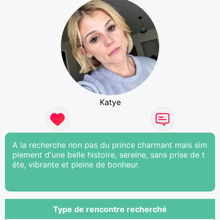
Katye
A la recherche non pas du prince charmant mais sim
plement d'une belle histoire, sereine, sans prise de t
ête, vibrante et pleine de bonheur.
Type de rencontre recherché