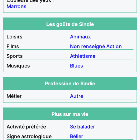
Marrons
Les goûts de Sindie
Loisirs
Animaux
Films
Non renseigné
Action
Sports
Athlétisme
Musiques
Blues
Profession de Sindie
Métier
Autre
Plus sur ma vie
Activité préférée
Se balader
Signe astrologique
Bélier