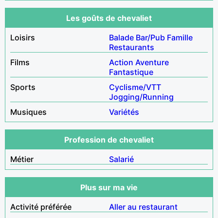
Les goûts de chevaliet
Loisirs
Balade
Bar/Pub
Famille
Restaurants
Films
Action
Aventure
Fantastique
Sports
Cyclisme/VTT
Jogging/Running
Musiques
Variétés
Profession de chevaliet
Métier
Salarié
Plus sur ma vie
Activité préférée
Aller au restaurant