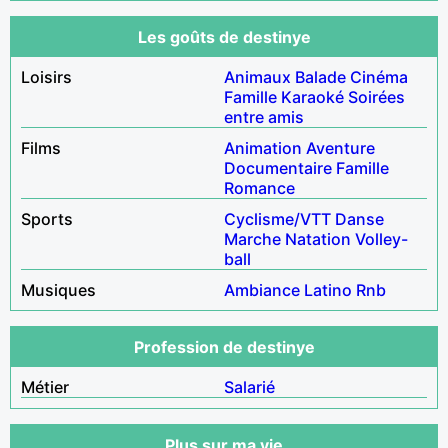
Les goûts de destinye
Loisirs
Animaux
Balade
Cinéma
Famille
Karaoké
Soirées
entre amis
Films
Animation
Aventure
Documentaire
Famille
Romance
Sports
Cyclisme/VTT
Danse
Marche
Natation
Volley-
ball
Musiques
Ambiance
Latino
Rnb
Profession de destinye
Métier
Salarié
Plus sur ma vie