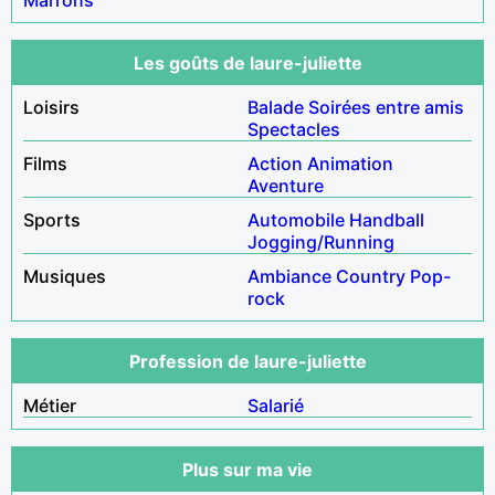
Les goûts de laure-juliette
Loisirs
Balade
Soirées entre amis
Spectacles
Films
Action
Animation
Aventure
Sports
Automobile
Handball
Jogging/Running
Musiques
Ambiance
Country
Pop-
rock
Profession de laure-juliette
Métier
Salarié
Plus sur ma vie