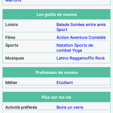
Les goûts de noema
Loisirs
Balade
Soirées entre amis
Sport
Films
Action
Aventure
Comédie
Sports
Natation
Sports de
combat
Yoga
Musiques
Latino
Raggamuffin
Rock
Profession de noema
Métier
Etudiant
Plus sur ma vie
Activité préférée
Boire un verre