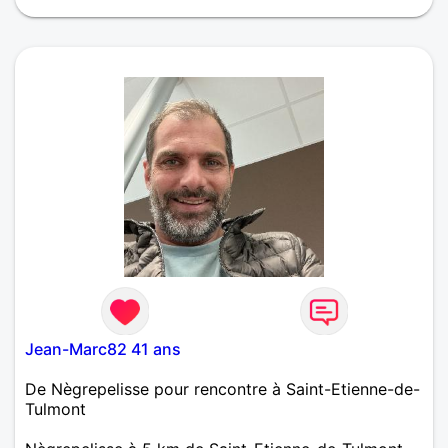
Seule depuis longtemps je suis dynamique
enthousiaste j ai besoin de découvrir d apprendre
de partager Je suis une personne sensible sociale
entière tolérante souriante J ai besoin de bouger de
parler d aimer et être aimé en retour Je suis
intolérante aux mensonges tromperies hypocrisie et
la manipulation J aime rire blaguer à refaire le
monde je suis très ouverte d esprit et j ai un grand
respect pour la vie des autres et la mienne Au plaisir
de vous lire Sylvie
Jean-Marc82 41 ans
De Nègrepelisse pour rencontre à Saint-Etienne-de-
Tulmont