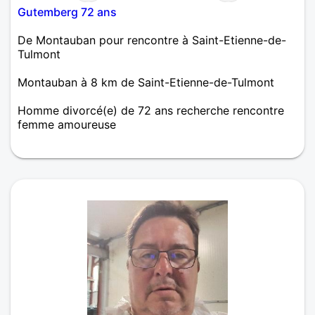
Gutemberg 72 ans
De Montauban pour rencontre à Saint-Etienne-de-
Tulmont
Montauban à 8 km de Saint-Etienne-de-Tulmont
Homme divorcé(e) de 72 ans recherche rencontre
femme amoureuse
Bonjour, je me présente je suis Bernard, j'habite la
ville de Montauban 82000, ou je vie seul, divorcé
depuis longtemps, Je recherche une relation très
sérieuse Je suis quelqu'un de serviable gentil et très
attentionné et très calme, J'aime les livres, le
jardinage, les promenades en campagne, et les
sorties au restaurant, Je mène une vie très simple je
rénove personnellement une petite villa que je viens
d'acheter étant très bricoleur