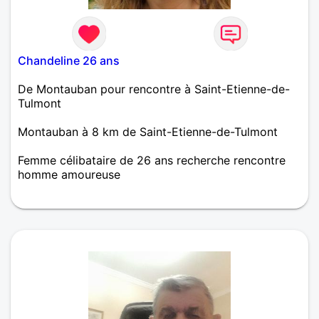
Chandeline 26 ans
De Montauban pour rencontre à Saint-Etienne-de-
Tulmont
Montauban à 8 km de Saint-Etienne-de-Tulmont
Femme célibataire de 26 ans recherche rencontre
homme amoureuse
Je suis à la recherche d'un partenaire qui aime
bouger et sincère pour sorties, voyages et plus si
désir réciproque. De préférence quelqu'un de
mature qui aime aussi indépendance. Ce n'est pas
obligé qu'il habite Montauban même.