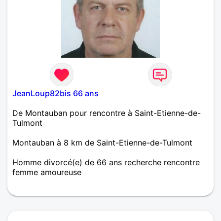
JeanLoup82bis 66 ans
De Montauban pour rencontre à Saint-Etienne-de-
Tulmont
Montauban à 8 km de Saint-Etienne-de-Tulmont
Homme divorcé(e) de 66 ans recherche rencontre
femme amoureuse
Comme beaucoup ici j'ai subit mon lot de galères.
Je recherche maintenant la compagne qui me suivra
dans la dernière ligne droite. Honnêteté, culture et
humour seront les bienvenus. J'attends aussi un