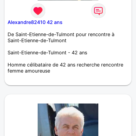
Alexandre82410 42 ans
De Saint-Etienne-de-Tulmont pour rencontre à
Saint-Etienne-de-Tulmont
Saint-Etienne-de-Tulmont - 42 ans
Homme célibataire de 42 ans recherche rencontre
femme amoureuse
Hello hello ^_^ En quelques mots et un peu en vrac,
j'adore chanter sous la douche, il y en a plus d'un
qui a saigner des oreilles en m'écoutant. J'adore
l'odeur de l'essence (je ne sais pas pourquoi je te
dis ça mais il fallait, c'était important ^^. J'adore
discuter, mais pas trop longtemps derrière un écran,
d'ailleurs je te laisse découvrir le reste si ça
t'intéresse :-)