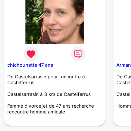
chichounette 47 ans
Arman
De Castelsarrasin pour rencontre à
De Cas
Castelferrus
Castel
Castelsarrasin à 3 km de Castelferrus
Castel
Femme divorcé(e) de 47 ans recherche
Homme 
rencontre homme amicale
J'aime la vie par dessus tout mais je
voudrais pouvoir la partager à deux.