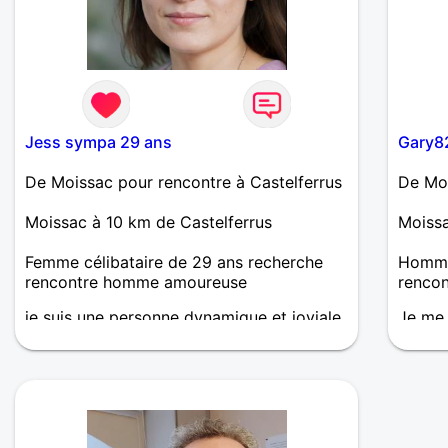
Jess sympa 29 ans
Gary8
De Moissac pour rencontre à Castelferrus
De Moi
Moissac à 10 km de Castelferrus
Moissa
Femme célibataire de 29 ans recherche
Homme
rencontre homme amoureuse
renco
je suis une personne dynamique et joviale
Je me 
qui aime faire de nouvelles connaissances
deux f
et pour le reste laissons le temps au
réunio
temps!!
quelqu
tête j
durabl
sincèr