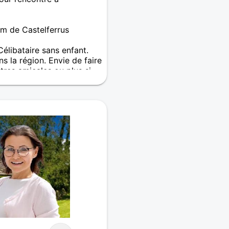
km de Castelferrus
libataire sans enfant.
s la région. Envie de faire
tres amicales ou plus si