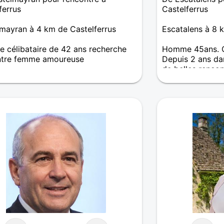
ferrus
Castelferrus
mayran à 4 km de Castelferrus
Escatalens à 8 
célibataire de 42 ans recherche
Homme 45ans. Cé
ntre femme amoureuse
Depuis 2 ans dan
de belles rencon
r, je suis emmanuel, j'ai 39 ans, je
affinités !!!
ci pour dialoguer et pourquoi pas
r l'âme sœur. Je suis poivre et sel,
oisettes, barbu et 1m87. J'aime les
s, le cinéma, les restos, les plages.
isir de vous rencontrer.