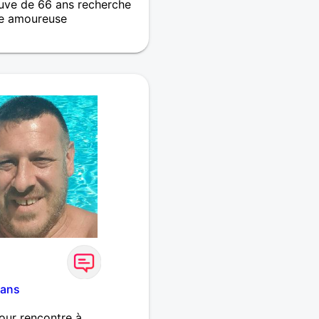
ve de 66 ans recherche
e amoureuse
 et sportif qui aime la
 , mais aussi bien un bon
et tu tout ce qui peut être
e femme Libre et libérée
 ans
our rencontre à