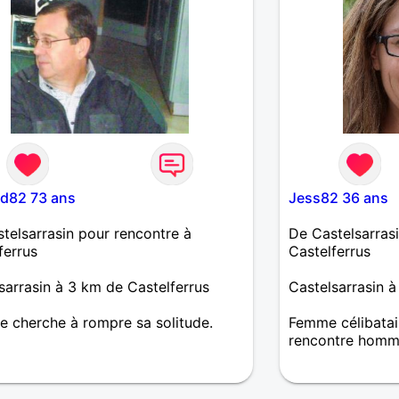
d82 73 ans
Jess82 36 ans
telsarrasin pour rencontre à
De Castelsarras
ferrus
Castelferrus
sarrasin à 3 km de Castelferrus
Castelsarrasin à
cherche à rompre sa solitude.
Femme célibatai
rencontre homm
Je recherche une
une personne fr