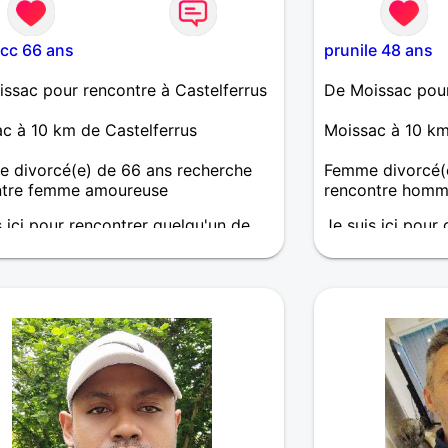
ucc 66 ans
prunile 48 ans
ssac pour rencontre à Castelferrus
De Moissac pour
c à 10 km de Castelferrus
Moissac à 10 km
 divorcé(e) de 66 ans recherche
Femme divorcé(e
ntre femme amoureuse
rencontre homm
s ici pour rencontrer quelqu'un de
Je suis ici pour
que et sincère.
idées.