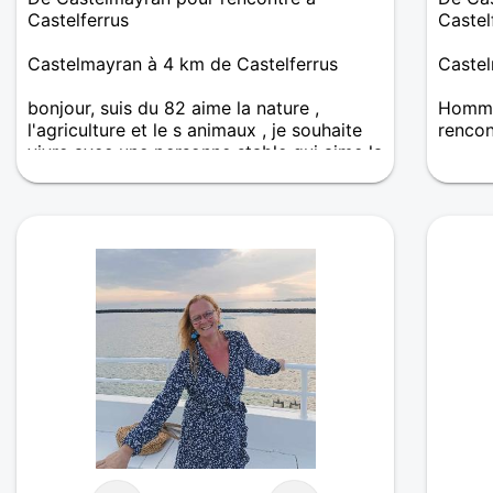
Castelferrus
Castel
Castelmayran à 4 km de Castelferrus
Castel
bonjour, suis du 82 aime la nature ,
Homme 
l'agriculture et le s animaux , je souhaite
renco
vivre avec une personne stable qui aime la
Bonjou
nature. Je travail ren tant que pluriactif
suis i
trouve
yeux n
balade
Au pla