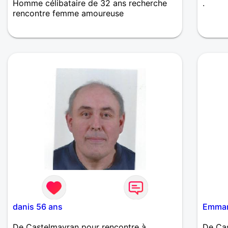
Homme célibataire de 32 ans recherche
.
rencontre femme amoureuse
Je suis quelqu'un de gentil, doux, souriant,
attentionné, mais je suis un peu timide. Je
recherche une fille gentille souriante. Mais
surtout une relation sérieuse.
danis 56 ans
Emman
De Castelmayran pour rencontre à
De Cas