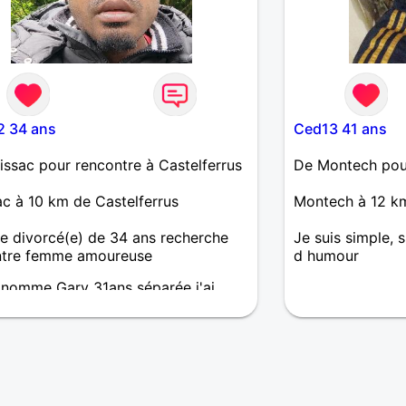
2 34 ans
Ced13 41 ans
ssac pour rencontre à Castelferrus
De Montech pour
c à 10 km de Castelferrus
Montech à 12 km
 divorcé(e) de 34 ans recherche
Je suis simple, 
ntre femme amoureuse
d humour
nomme Gary 31ans séparée j'ai
illes qui sont avec leur mère a la
n je travaille dans le bâtiment je suis
'un poser j'aime pas les prise de
e recherche une femme pour relation
e et sérieuse baser sur la confiance,
e et honnêter