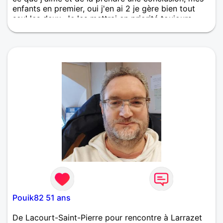
enfants en premier, oui j'en ai 2 je gère bien tout
seul les deux. Je les mettrai en priorité toujours
jusqu'à la fin de ma vie ! Après mes enfants ces la
famille, ils sont toujours là Pour moi, faut
comprendre. Et en fin, les voitures ! Je suis
mécanicien et les voitures c'est ma passion. Faut
pas m'en vouloir.. au moins vous saurez où me
trouver si un jour je disparaît.. sûrement pas dans un
hôtel, mais sous un capot d'une voiture. Ces tout ce
que je peux dire.
Pouik82 51 ans
De Lacourt-Saint-Pierre pour rencontre à Larrazet