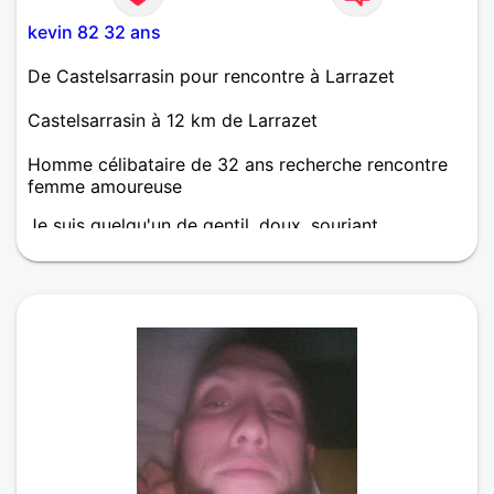
kevin 82 32 ans
De Castelsarrasin pour rencontre à Larrazet
Castelsarrasin à 12 km de Larrazet
Homme célibataire de 32 ans recherche rencontre
femme amoureuse
Je suis quelqu'un de gentil, doux, souriant,
attentionné, mais je suis un peu timide. Je recherche
une fille gentille souriante. Mais surtout une relation
sérieuse.