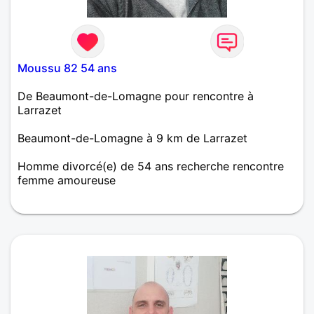
Moussu 82 54 ans
De Beaumont-de-Lomagne pour rencontre à
Larrazet
Beaumont-de-Lomagne à 9 km de Larrazet
Homme divorcé(e) de 54 ans recherche rencontre
femme amoureuse
Bonsoir , je suis à la recherche d une chérie après s
être rencontré et fait connaissance , discutons de
projet à 2 et l avenir