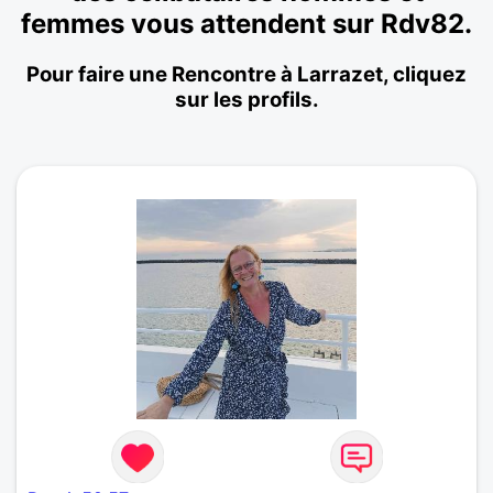
femmes vous attendent sur Rdv82.
Pour faire une Rencontre à Larrazet, cliquez
sur les profils.