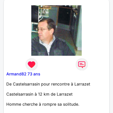
Armand82 73 ans
De Castelsarrasin pour rencontre à Larrazet
Castelsarrasin à 12 km de Larrazet
Homme cherche à rompre sa solitude.