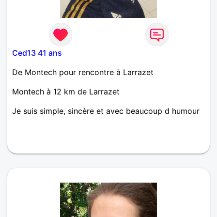
Ced13 41 ans
De Montech pour rencontre à Larrazet
Montech à 12 km de Larrazet
Je suis simple, sincère et avec beaucoup d humour