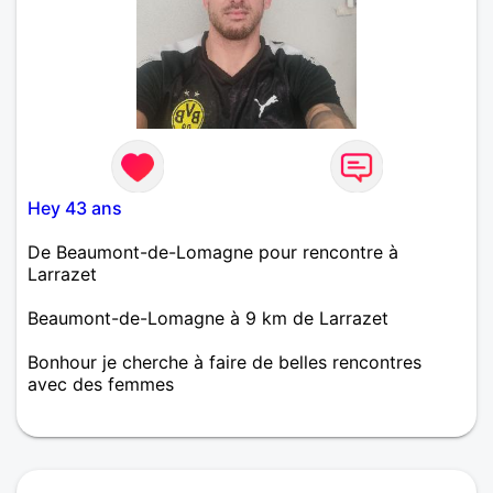
Hey 43 ans
De Beaumont-de-Lomagne pour rencontre à
Larrazet
Beaumont-de-Lomagne à 9 km de Larrazet
Bonhour je cherche à faire de belles rencontres
avec des femmes