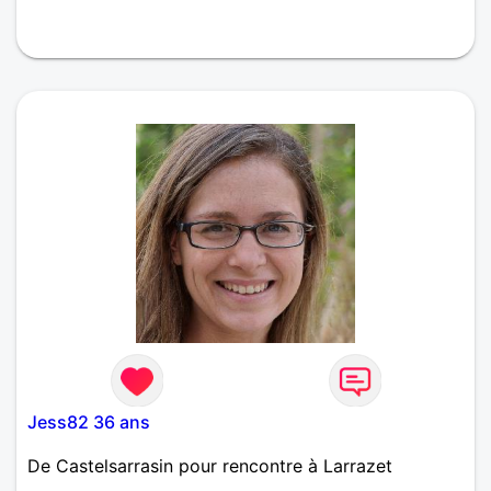
Jess82 36 ans
De Castelsarrasin pour rencontre à Larrazet