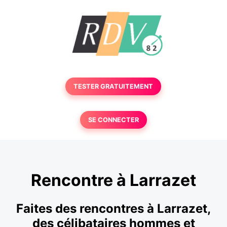
TESTER GRATUITEMENT
SE CONNECTER
Rencontre à Larrazet
Faites des rencontres à Larrazet,
des célibataires hommes et