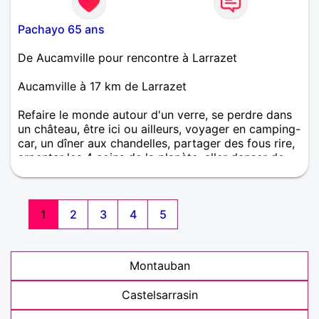
Pachayo 65 ans
De Aucamville pour rencontre à Larrazet
Aucamville à 17 km de Larrazet
Refaire le monde autour d'un verre, se perdre dans
un château, être ici ou ailleurs, voyager en camping-
car, un dîner aux chandelles, partager des fous rire,
arpenter les 4 coins de la planète, aller danser de
temps en temps, écouter de la musique tout le
temps, un bon film au ciné, faire un gâteau à deux
où des projets fous, partir sur un coup de tête,
revenir, papoter toute une nuit, faire un tour à la
1
2
3
4
5
mer, une balade romantique sur la plage , un p'tit
resto en amoureux face à l'océan, s'asseoir sur un
banc , échanger , rêver, arrêter le temps, partager
Montauban
des moments de bonheur
Castelsarrasin